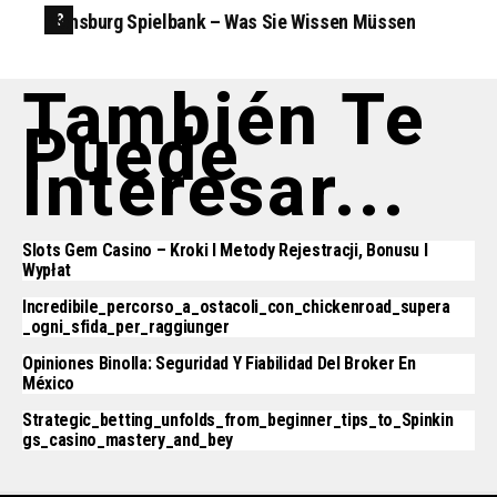
Flensburg Spielbank – Was Sie Wissen Müssen
También Te
Puede
Interesar...
Slots Gem Casino – Kroki I Metody Rejestracji, Bonusu I
Wypłat
Incredibile_percorso_a_ostacoli_con_chickenroad_supera
_ogni_sfida_per_raggiunger
Opiniones Binolla: Seguridad Y Fiabilidad Del Broker En
México
Strategic_betting_unfolds_from_beginner_tips_to_Spinkin
Gs_casino_mastery_and_bey