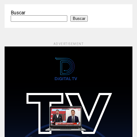
Buscar
Buscar
ADVERTISEMENT