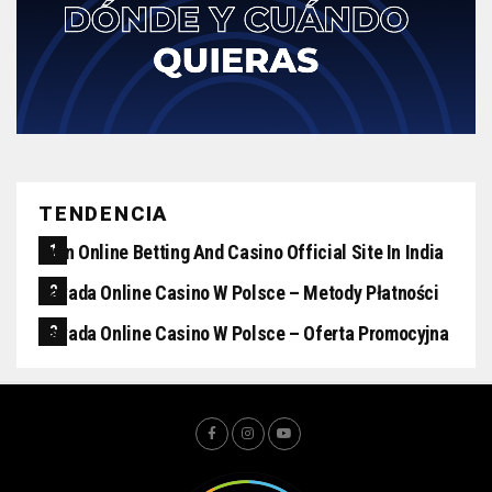
TENDENCIA
1win Online Betting And Casino Official Site In India
Vavada Online Casino W Polsce – Metody Płatności
Vavada Online Casino W Polsce – Oferta Promocyjna