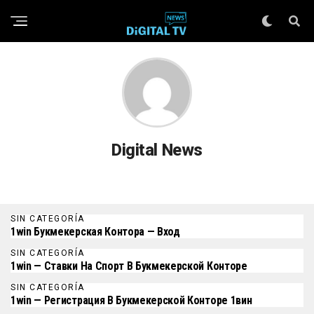
Digital News
SIN CATEGORÍA
1win Букмекерская Контора — Вход
SIN CATEGORÍA
1win — Ставки На Спорт В Букмекерской Конторе
SIN CATEGORÍA
1win — Регистрация В Букмекерской Конторе 1вин