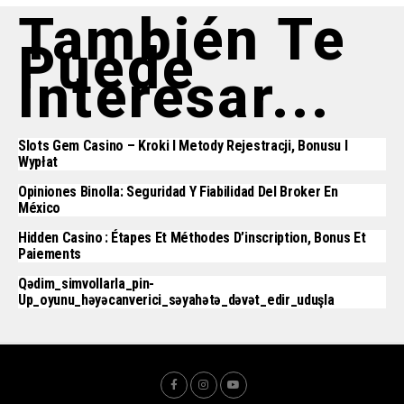
También Te
Puede
Interesar...
Slots Gem Casino – Kroki I Metody Rejestracji, Bonusu I
Wypłat
Opiniones Binolla: Seguridad Y Fiabilidad Del Broker En
México
Hidden Casino : Étapes Et Méthodes D’inscription, Bonus Et
Paiements
Qədim_simvollarla_pin-
Up_oyunu_həyəcanverici_səyahətə_dəvət_edir_uduşla