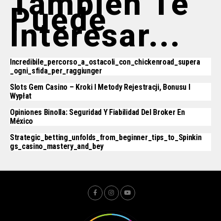
También Te
Puede
Interesar...
Incredibile_percorso_a_ostacoli_con_chickenroad_supera
_ogni_sfida_per_raggiunger
Slots Gem Casino – Kroki I Metody Rejestracji, Bonusu I
Wypłat
Opiniones Binolla: Seguridad Y Fiabilidad Del Broker En
México
Strategic_betting_unfolds_from_beginner_tips_to_Spinkin
Gs_casino_mastery_and_bey