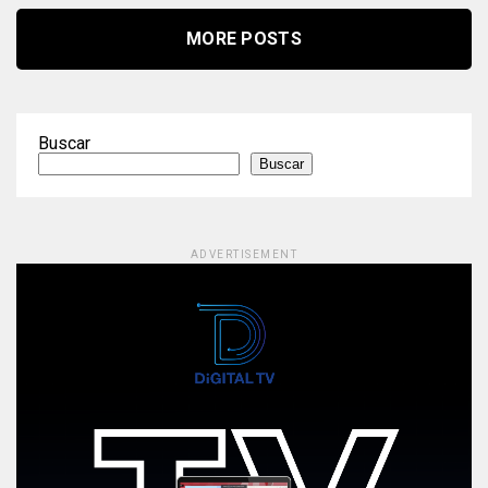
MORE POSTS
Buscar
Buscar
ADVERTISEMENT