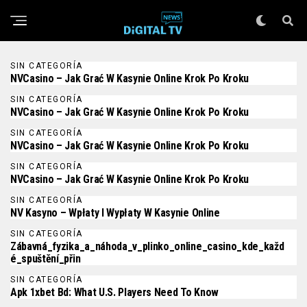
Sensations Planet 7 Casino est l’endroit idéal pour les
joueurs qui recherchent une excitation instantanée...
SIN CATEGORÍA
NVCasino – Jak Grać W Kasynie Online Krok Po Kroku
SIN CATEGORÍA
NVCasino – Jak Grać W Kasynie Online Krok Po Kroku
SIN CATEGORÍA
NVCasino – Jak Grać W Kasynie Online Krok Po Kroku
SIN CATEGORÍA
NVCasino – Jak Grać W Kasynie Online Krok Po Kroku
SIN CATEGORÍA
NV Kasyno – Wpłaty I Wypłaty W Kasynie Online
SIN CATEGORÍA
Zábavná_fyzika_a_náhoda_v_plinko_online_casino_kde_každ
É_spuštění_přin
SIN CATEGORÍA
Apk 1xbet Bd: What U.S. Players Need To Know