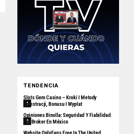
TENDENCIA
Slots Gem Casino – Kroki I Metody
Rejestracji, Bonusu I Wypłat
Opiniones Binolla: Seguridad Y Fiabilidad
Del Broker En México
Website OnlyFans Free In The United