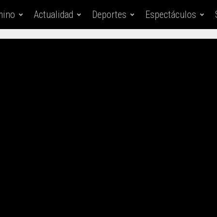
mino
Actualidad
Deportes
Espectáculos