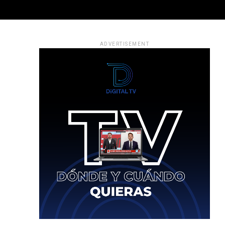
ADVERTISEMENT