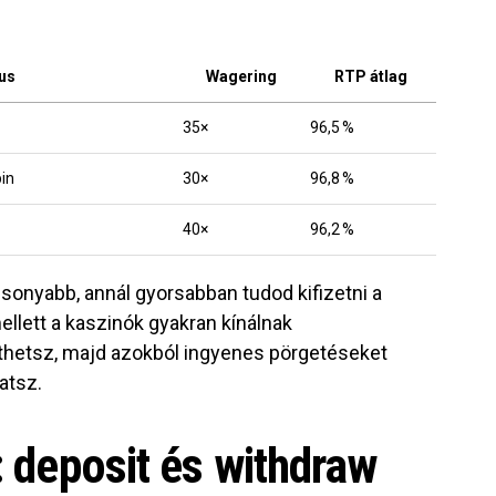
us
Wagering
RTP átlag
35×
96,5 %
pin
30×
96,8 %
40×
96,2 %
csonyabb, annál gyorsabban tudod kifizetni a
llett a kaszinók gyakran kínálnak
jthetsz, majd azokból ingyenes pörgetéseket
atsz.
: deposit és withdraw