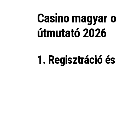
Casino magyar on
útmutató 2026
1. Regisztráció és