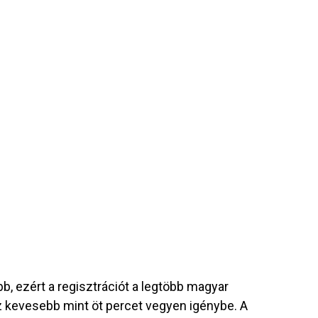
 ezért a regisztrációt a legtöbb magyar
 az kevesebb mint öt percet vegyen igénybe. A