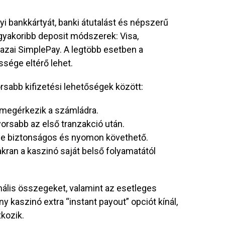
yi bankkártyát, banki átutalást és népszerű
ggyakoribb deposit módszerek: Visa,
a hazai SimplePay. A legtöbb esetben a
ssége eltérő lehet.
yorsabb kifizetési lehetőségek között:
 megérkezik a számládra.
rsabb az első tranzakció után.
e biztonságos és nyomon követhető.
akran a kaszinó saját belső folyamatától
mális összegeket, valamint az esetleges
y kaszinó extra “instant payout” opciót kínál,
kozik.