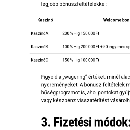
legjobb bónuszfeltételekkel:
Kaszinó
Welcome bon
KaszinóA
200 % –ig 150 000 Ft
KaszinóB
100 % –ig 200 000 Ft + 50 ingyenes s
KaszinóC
150 % –ig 100 000 Ft
Figyeld a „wagering” értéket: minél ala
nyereményeket. A bonusz feltételek me
hűségprogramot is, ahol pontokat gyű
vagy készpénz visszatérítést vásárolh
3. Fizetési módok