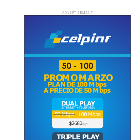
ADVERTISEMENT