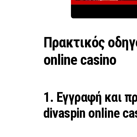
Πρακτικός οδηγό
online casino
1. Εγγραφή και π
divaspin online ca