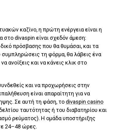
τυακών καζίνο, η πρώτη ενέργεια είναι η
α στο divaspin είναι σχεδόν άμεση:
ωδικό πρόσβασης που θα θυμάσαι, και τα
 συμπληρώσεις τη φόρμα, θα λάβεις ένα
να ανοίξεις και να κάνεις κλικ στο
συνδεθείς και να προχωρήσεις στην
παλήθευση είναι απαραίτητη για να
ψης. Σε αυτή τη φάση, το
divaspin casino
δελτίου ταυτότητας ή του διαβατηρίου και
ιασμό ρεύματος). Η ομάδα υποστήριξης
σε 24–48 ώρες.