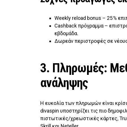
Weekly reload bonus – 25 % επι
Cashback πρόγραμμα – επιστρ
εβδομάδα.
Δωρεάν περιστροφές σε νέους
3. Πληρωμές: Με
ανάληψης
Η ευκολία των πληρωμών είναι κρίσιμ
divaspin υποστηρίζει τις πιο δημοφ
πιστωτικές/χρεωστικές κάρτες, Trus
Skrill και Neteller.