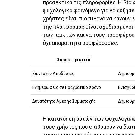
προσεκτικά τις πληροφορίες. Η Stoix
ψυχολογικό φαινόμενο για να αυξήσει
χρήστες είναι πιο πιθανό να κάνουν 
της πλατφόρμας είναι σχεδιασμένοι 
των παικτών και να τους προσφέρουν
όχι απαραίτητα συμφέρουσες.
Χαρακτηριστικό
Ζωντανές Αποδόσεις
Δημιουρ
Ενημερώσεις σε Πραγματικό Χρόνο
Ενισχύου
Δυνατότητα Άμεσης Συμμετοχής
Δημιουρ
Η κατανόηση αυτών των ψυχολογικών
τους χρήστες που επιθυμούν να διατ
τους συμπεριφοράς και να αποφύγουν