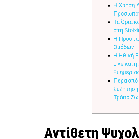
Η Χρήση 
Προσωποπ
Τα Όρια κ
στη Stoix
Η Προστα
Ομάδων
Η Ηθική Ε
Live και 
Ευημερία
Πέρα από 
Συζήτηση 
Τρόπο Ζω
Αντίθετη Ψυχολο