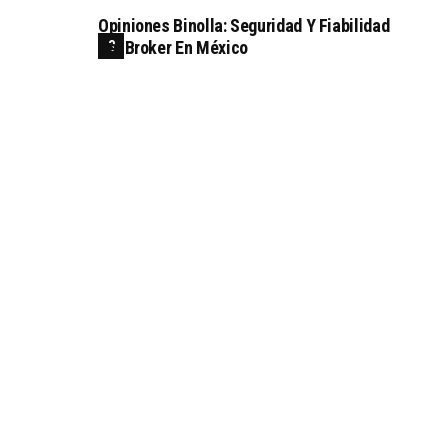
Opiniones Binolla: Seguridad Y Fiabilidad
Del Broker En México