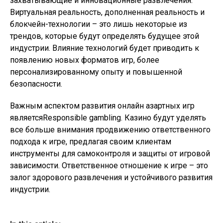
захватывающие и инновационные развлечения.
Виртуальная реальность, дополненная реальность и
блокчейн-технологии – это лишь некоторые из
трендов, которые будут определять будущее этой
индустрии. Влияние технологий будет приводить к
появлению новых форматов игр, более
персонализированному опыту и повышенной
безопасности.
Важным аспектом развития онлайн азартных игр
являетсяResponsible gambling. Казино будут уделять
все больше внимания продвижению ответственного
подхода к игре, предлагая своим клиентам
инструменты для самоконтроля и защиты от игровой
зависимости. Ответственное отношение к игре – это
залог здорового развлечения и устойчивого развития
индустрии.