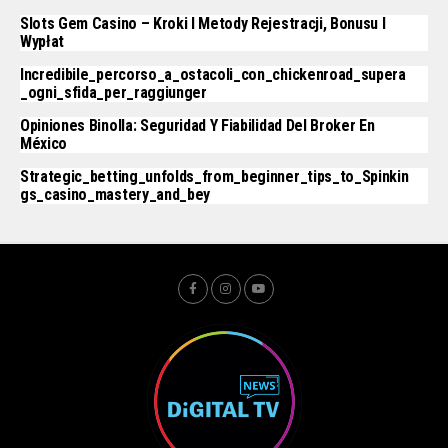
Slots Gem Casino – Kroki I Metody Rejestracji, Bonusu I
Wypłat
Incredibile_percorso_a_ostacoli_con_chickenroad_supera
_ogni_sfida_per_raggiunger
Opiniones Binolla: Seguridad Y Fiabilidad Del Broker En
México
Strategic_betting_unfolds_from_beginner_tips_to_Spinkin
Gs_casino_mastery_and_bey