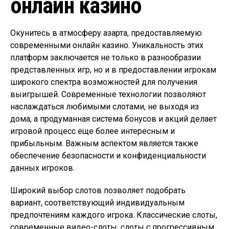
онлайн казино
Окунитесь в атмосферу азарта, предоставляемую
современными онлайн казино. Уникальность этих
платформ заключается не только в разнообразии
представленных игр, но и в предоставлении игрокам
широкого спектра возможностей для получения
выигрышей. Современные технологии позволяют
наслаждаться любимыми слотами, не выходя из
дома, а продуманная система бонусов и акций делает
игровой процесс еще более интересным и
прибыльным. Важным аспектом является также
обеспечение безопасности и конфиденциальности
данных игроков.
Широкий выбор слотов позволяет подобрать
вариант, соответствующий индивидуальным
предпочтениям каждого игрока. Классические слоты,
современные видео-слоты, слоты с прогрессивным