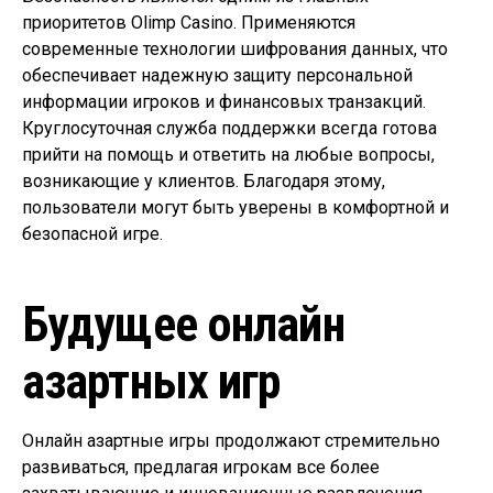
приоритетов
Olimp Casino
. Применяются
современные технологии шифрования данных, что
обеспечивает надежную защиту персональной
информации игроков и финансовых транзакций.
Круглосуточная служба поддержки всегда готова
прийти на помощь и ответить на любые вопросы,
возникающие у клиентов. Благодаря этому,
пользователи могут быть уверены в комфортной и
безопасной игре.
Будущее онлайн
азартных игр
Онлайн азартные игры продолжают стремительно
развиваться, предлагая игрокам все более