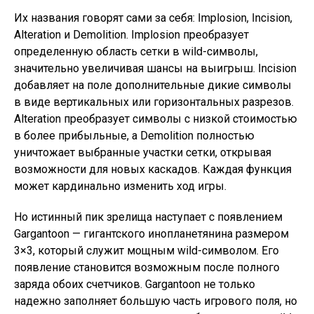
Их названия говорят сами за себя: Implosion, Incision,
Alteration и Demolition. Implosion преобразует
определенную область сетки в wild-символы,
значительно увеличивая шансы на выигрыш. Incision
добавляет на поле дополнительные дикие символы
в виде вертикальных или горизонтальных разрезов.
Alteration преобразует символы с низкой стоимостью
в более прибыльные, а Demolition полностью
уничтожает выбранные участки сетки, открывая
возможности для новых каскадов. Каждая функция
может кардинально изменить ход игры.
Но истинный пик зрелища наступает с появлением
Gargantoon — гигантского инопланетянина размером
3×3, который служит мощным wild-символом. Его
появление становится возможным после полного
заряда обоих счетчиков. Gargantoon не только
надежно заполняет большую часть игрового поля, но