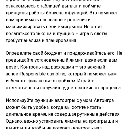
ознакомьтесь с таблицей выплат и поймите
принципы работы бонусных функций. Это поможет
вам принимать осознанные решения и
максимизировать свои выигрыши. Не стоит
полагаться только на интуицию – игра в слоты
требует анализа и планирования.
Определите свой бюджет и придерживайтесь его. Не
превышайте установленный лимит, даже если вам
везет. Контроль над расходами – это важный
аспектResponsible gambling, который поможет вам
избежать финансовых проблем. Играйте
ответственно и получайте удовольствие от процесса.
Используйте функции автоигры с умом. Автоигра
может быть удобна, когда вы хотите играть
длительное время, не совершая рутинные действия.
Однако, важно установить лимиты на проигрыши и
выигрыши, чтобы не потерять контроль над