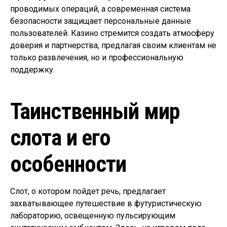
проводимых операций, а современная система
безопасности защищает персональные данные
пользователей. Казино стремится создать атмосферу
доверия и партнерства, предлагая своим клиентам не
только развлечения, но и профессиональную
поддержку.
Таинственный мир
слота и его
особенности
Слот, о котором пойдет речь, предлагает
захватывающее путешествие в футуристическую
лабораторию, освещенную пульсирующим