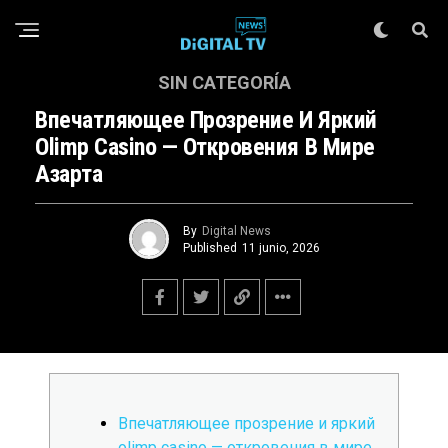
SIN CATEGORÍA
Впечатляющее Прозрение И Яркий
Olimp Casino — Откровения В Мире
Азарта
By
Digital News
Published
11 junio, 2026
Впечатляющее прозрение и яркий
olimp casino — откровения в мире