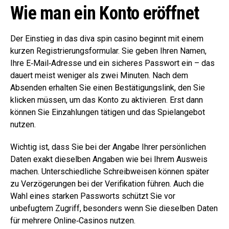
Wie man ein Konto eröffnet
Der Einstieg in das diva spin casino beginnt mit einem
kurzen Registrierungsformular. Sie geben Ihren Namen,
Ihre E‑Mail‑Adresse und ein sicheres Passwort ein – das
dauert meist weniger als zwei Minuten. Nach dem
Absenden erhalten Sie einen Bestätigungslink, den Sie
klicken müssen, um das Konto zu aktivieren. Erst dann
können Sie Einzahlungen tätigen und das Spielangebot
nutzen.
Wichtig ist, dass Sie bei der Angabe Ihrer persönlichen
Daten exakt dieselben Angaben wie bei Ihrem Ausweis
machen. Unterschiedliche Schreibweisen können später
zu Verzögerungen bei der Verifikation führen. Auch die
Wahl eines starken Passworts schützt Sie vor
unbefugtem Zugriff, besonders wenn Sie dieselben Daten
für mehrere Online‑Casinos nutzen.