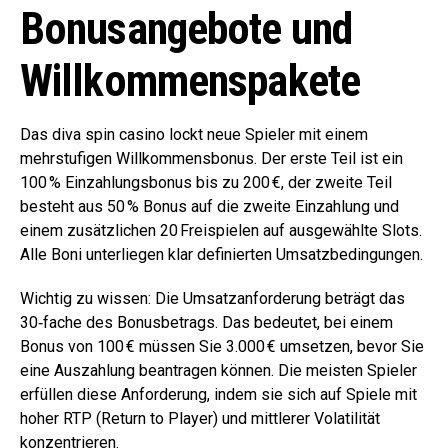
Bonusangebote und
Willkommenspakete
Das diva spin casino lockt neue Spieler mit einem
mehrstufigen Willkommensbonus. Der erste Teil ist ein
100 % Einzahlungsbonus bis zu 200 €, der zweite Teil
besteht aus 50 % Bonus auf die zweite Einzahlung und
einem zusätzlichen 20 Freispielen auf ausgewählte Slots.
Alle Boni unterliegen klar definierten Umsatzbedingungen.
Wichtig zu wissen: Die Umsatzanforderung beträgt das
30‑fache des Bonusbetrags. Das bedeutet, bei einem
Bonus von 100 € müssen Sie 3.000 € umsetzen, bevor Sie
eine Auszahlung beantragen können. Die meisten Spieler
erfüllen diese Anforderung, indem sie sich auf Spiele mit
hoher RTP (Return to Player) und mittlerer Volatilität
konzentrieren.