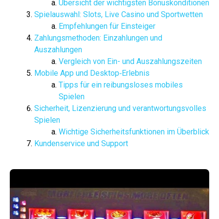
Übersicht der wichtigsten Bonuskonditionen
Spielauswahl: Slots, Live Casino und Sportwetten
Empfehlungen für Einsteiger
Zahlungsmethoden: Einzahlungen und
Auszahlungen
Vergleich von Ein- und Auszahlungszeiten
Mobile App und Desktop‑Erlebnis
Tipps für ein reibungsloses mobiles
Spielen
Sicherheit, Lizenzierung und verantwortungsvolles
Spielen
Wichtige Sicherheitsfunktionen im Überblick
Kundenservice und Support