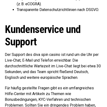
(z. B. eCOGRA).
Transparente Datenschutzrichtlinien nach DSGVO.
Kundenservice und
Support
Der Support des diva spin casino ist rund um die Uhr per
Live‑Chat, E‑Mail und Telefon erreichbar. Die
durchschnittliche Wartezeit im Live‑Chat liegt bei etwa 30
Sekunden, und das Team spricht fließend Deutsch,
Englisch und weitere europäische Sprachen.
Für häufig gestellte Fragen gibt es ein umfangreiches
Hilfe‑Center mit Artikeln zu Themen wie
Bonusbedingungen, KYC‑Verfahren und technischen
Problemen. Sollten Sie ein dringendes Problem haben,