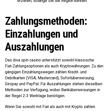
erzielen, solange Sie die Regeln kennen.
Zahlungsmethoden:
Einzahlungen und
Auszahlungen
Das diva spin casino unterstützt sowohl klassische
Fiat‑Zahlungsoptionen als auch Kryptowährungen. Zu den
gängigen Einzahlungswegen zählen Kredit‑ und
Debitkarten (VISA, Mastercard), Sofortüberweisung,
Giropay und PayPal. Für Auszahlungen stehen dieselben
Methoden zur Verfügung, wobei Banküberweisungen in
der Regel 2‑3 Werktage benötigen.
Wenn Sie sowohl mit Fiat als auch mit Krypto zahlen