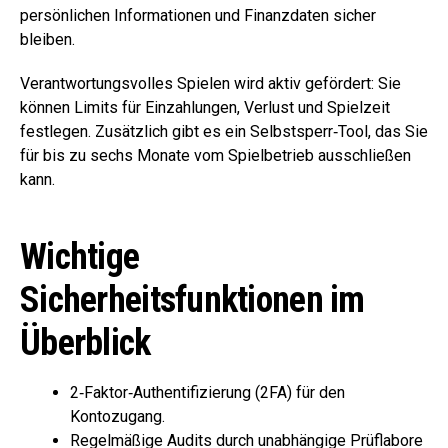
persönlichen Informationen und Finanzdaten sicher
bleiben.
Verantwortungsvolles Spielen wird aktiv gefördert: Sie
können Limits für Einzahlungen, Verlust und Spielzeit
festlegen. Zusätzlich gibt es ein Selbstsperr‑Tool, das Sie
für bis zu sechs Monate vom Spielbetrieb ausschließen
kann.
Wichtige
Sicherheitsfunktionen im
Überblick
2‑Faktor‑Authentifizierung (2FA) für den
Kontozugang.
Regelmäßige Audits durch unabhängige Prüflabore