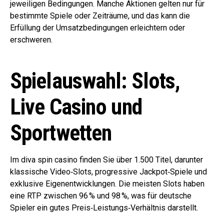
jeweiligen Bedingungen. Manche Aktionen gelten nur für
bestimmte Spiele oder Zeiträume, und das kann die
Erfüllung der Umsatzbedingungen erleichtern oder
erschweren.
Spielauswahl: Slots,
Live Casino und
Sportwetten
Im diva spin casino finden Sie über 1.500 Titel, darunter
klassische Video‑Slots, progressive Jackpot‑Spiele und
exklusive Eigenentwicklungen. Die meisten Slots haben
eine RTP zwischen 96 % und 98 %, was für deutsche
Spieler ein gutes Preis‑Leistungs‑Verhältnis darstellt.