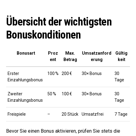
Übersicht der wichtigsten
Bonuskonditionen
Bonusart
Proz
Max.
Umsatzanford
Gültig
ent
Betrag
erung
keit
Erster
100 %
200 €
30× Bonus
30
Einzahlungsbonus
Tage
Zweiter
50 %
100 €
30× Bonus
30
Einzahlungsbonus
Tage
Freispiele
–
20 Stück
Umsatzfrei
7 Tage
Bevor Sie einen Bonus aktivieren, prüfen Sie stets die