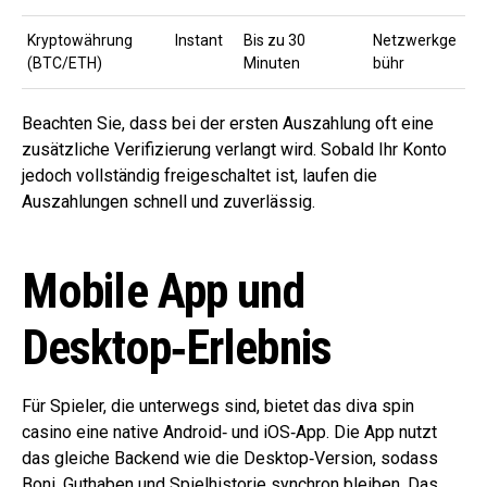
Kryptowährung
Instant
Bis zu 30
Netzwerkge
(BTC/ETH)
Minuten
bühr
Beachten Sie, dass bei der ersten Auszahlung oft eine
zusätzliche Verifizierung verlangt wird. Sobald Ihr Konto
jedoch vollständig freigeschaltet ist, laufen die
Auszahlungen schnell und zuverlässig.
Mobile App und
Desktop‑Erlebnis
Für Spieler, die unterwegs sind, bietet das diva spin
casino eine native Android‑ und iOS‑App. Die App nutzt
das gleiche Backend wie die Desktop‑Version, sodass
Boni, Guthaben und Spielhistorie synchron bleiben. Das