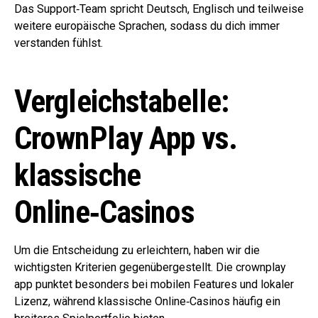
Das Support‑Team spricht Deutsch, Englisch und teilweise
weitere europäische Sprachen, sodass du dich immer
verstanden fühlst.
Vergleichstabelle:
CrownPlay App vs.
klassische
Online‑Casinos
Um die Entscheidung zu erleichtern, haben wir die
wichtigsten Kriterien gegenübergestellt. Die crownplay
app punktet besonders bei mobilen Features und lokaler
Lizenz, während klassische Online‑Casinos häufig ein