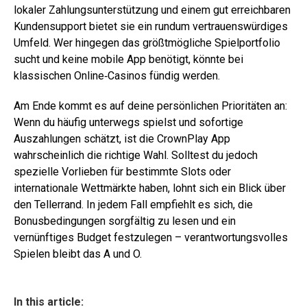
lokaler Zahlungsunterstützung und einem gut erreichbaren
Kundensupport bietet sie ein rundum vertrauenswürdiges
Umfeld. Wer hingegen das größtmögliche Spielportfolio
sucht und keine mobile App benötigt, könnte bei
klassischen Online‑Casinos fündig werden.
Am Ende kommt es auf deine persönlichen Prioritäten an:
Wenn du häufig unterwegs spielst und sofortige
Auszahlungen schätzt, ist die CrownPlay App
wahrscheinlich die richtige Wahl. Solltest du jedoch
spezielle Vorlieben für bestimmte Slots oder
internationale Wettmärkte haben, lohnt sich ein Blick über
den Tellerrand. In jedem Fall empfiehlt es sich, die
Bonusbedingungen sorgfältig zu lesen und ein
vernünftiges Budget festzulegen – verantwortungsvolles
Spielen bleibt das A und O.
In this article: