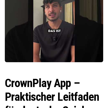
CrownPlay App –
Praktischer Leitfaden