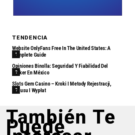
TENDENCIA
Website OnlyFans Free In The United States: A
Complete Guide
Opiniones Binolla: Seguridad Y Fiabilidad Del
Broker En México
Slots Gem Casino – Kroki I Metody Rejestracji,
Bonusu I Wypłat
También Te
Puede