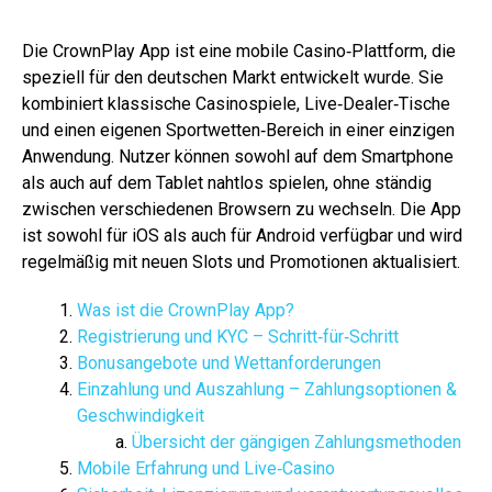
Die CrownPlay App ist eine mobile Casino‑Plattform, die
speziell für den deutschen Markt entwickelt wurde. Sie
kombiniert klassische Casinospiele, Live‑Dealer‑Tische
und einen eigenen Sportwetten‑Bereich in einer einzigen
Anwendung. Nutzer können sowohl auf dem Smartphone
als auch auf dem Tablet nahtlos spielen, ohne ständig
zwischen verschiedenen Browsern zu wechseln. Die App
ist sowohl für iOS als auch für Android verfügbar und wird
regelmäßig mit neuen Slots und Promotionen aktualisiert.
Was ist die CrownPlay App?
Registrierung und KYC – Schritt‑für‑Schritt
Bonusangebote und Wettanforderungen
Einzahlung und Auszahlung – Zahlungsoptionen &
Geschwindigkeit
Übersicht der gängigen Zahlungsmethoden
Mobile Erfahrung und Live‑Casino