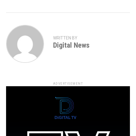
WRITTEN BY
Digital News
ADVERTISEMENT