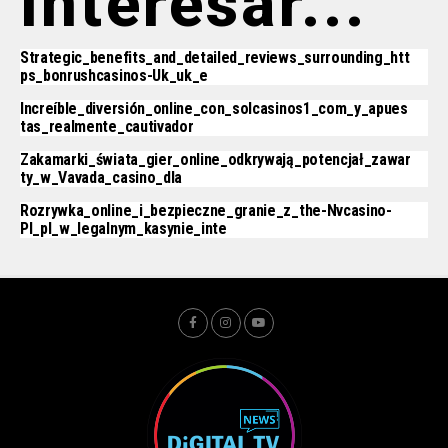
Interesar...
Strategic_benefits_and_detailed_reviews_surrounding_htt
Ps_bonrushcasinos-Uk_uk_e
Increíble_diversión_online_con_solcasinos1_com_y_apues
Tas_realmente_cautivador
Zakamarki_świata_gier_online_odkrywają_potencjał_zawar
Ty_w_Vavada_casino_dla
Rozrywka_online_i_bezpieczne_granie_z_the-Nvcasino-
Pl_pl_w_legalnym_kasynie_inte