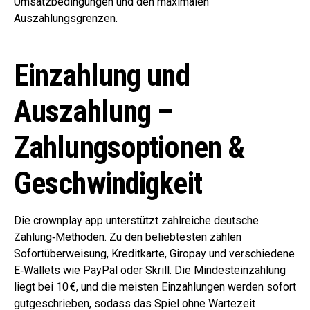
Umsatzbedingungen und den maximalen
Auszahlungsgrenzen.
Einzahlung und
Auszahlung –
Zahlungsoptionen &
Geschwindigkeit
Die crownplay app unterstützt zahlreiche deutsche
Zahlung‑Methoden. Zu den beliebtesten zählen
Sofortüberweisung, Kreditkarte, Giropay und verschiedene
E‑Wallets wie PayPal oder Skrill. Die Mindesteinzahlung
liegt bei 10 €, und die meisten Einzahlungen werden sofort
gutgeschrieben, sodass das Spiel ohne Wartezeit