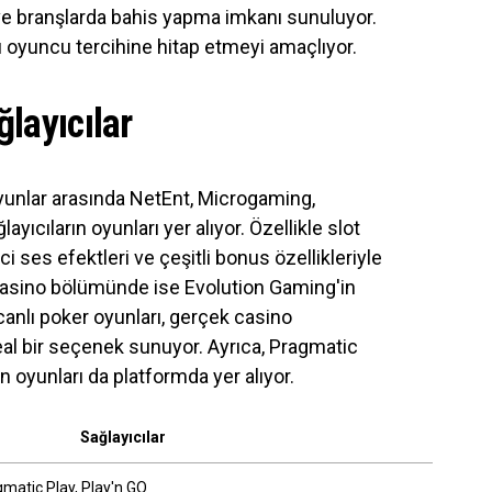
er ve branşlarda bahis yapma imkanı sunuluyor.
lü oyuncu tercihine hitap etmeyi amaçlıyor.
layıcılar
oyunlar arasında NetEnt, Microgaming,
ıcıların oyunları yer alıyor. Özellikle slot
ci ses efektleri ve çeşitli bonus özellikleriyle
 casino bölümünde ise Evolution Gaming'in
canlı poker oyunları, gerçek casino
eal bir seçenek sunuyor. Ayrıca, Pragmatic
ın oyunları da platformda yer alıyor.
Sağlayıcılar
matic Play, Play'n GO