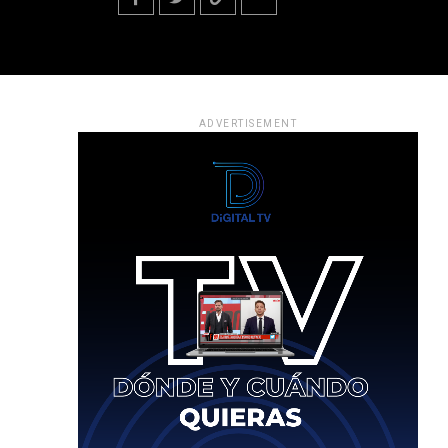
ADVERTISEMENT