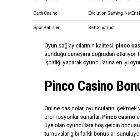
Canlı Casino
Evolution Gaming, NetEnt 
Spor Bahisleri
BetConstruct
Oyun sağlayıcılarının kalitesi,
pinco ca
sunduğu deneyimi doğrudan etkiliyor. P
işbirliği yaparak oyuncularına en iyi o
Pinco Casino Bon
Online casinolar, oyuncularını çekmek v
promosyonlar sunarlar.
Pinco casino
d
üye olan oyunculara hoş geldin bonusu, y
turnuvalar gibi farklı bonuslar sunuluyo