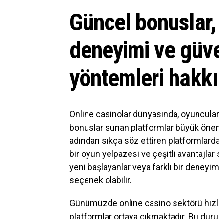
Güncel bonuslar,
deneyimi ve güv
yöntemleri hakkın
Online casinolar dünyasında, oyuncular i
bonuslar sunan platformlar büyük önem
adından sıkça söz ettiren platformlarda
bir oyun yelpazesi ve çeşitli avantajlar
yeni başlayanlar veya farklı bir deneyim
seçenek olabilir.
Günümüzde online casino sektörü hızl
platformlar ortaya çıkmaktadır. Bu dur