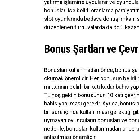
yatırma işlemine uygulanır ve oyuncular
bonusları ise belirli oranlarda para yatı
slot oyunlarında bedava dönüş imkanı s
düzenlenen turnuvalarda da ödül kazan
Bonus Şartları ve Çevr
Bonusları kullanmadan önce, bonus şartl
okumak önemlidir. Her bonusun belirli b
miktarının belirli bir katı kadar bahis y
TL hoş geldin bonusunun 10 katı çevri
bahis yapılması gerekir. Ayrıca, bonuslar
bir süre içinde kullanılması gerektiği gib
uymayan oyuncuların bonusları ve bonus i
nedenle, bonusları kullanmadan önce tü
anlaşılması önemlidir.