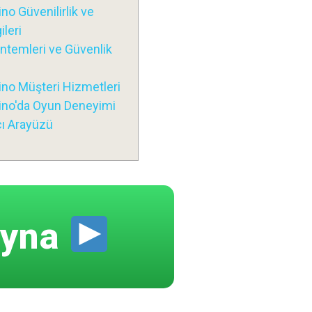
no Güvenilirlik ve
ileri
temleri ve Güvenlik
ino Müşteri Hizmetleri
ino'da Oyun Deneyimi
cı Arayüzü
yna