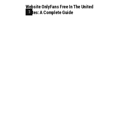
Website OnlyFans Free In The United
States: A Complete Guide