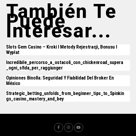
También Te
Puede
Interesar...
Slots Gem Casino – Kroki I Metody Rejestracji, Bonusu I
Wypłat
Incredibile_percorso_a_ostacoli_con_chickenroad_supera
_ogni_sfida_per_raggiunger
Opiniones Binolla: Seguridad Y Fiabilidad Del Broker En
México
Strategic_betting_unfolds_from_beginner_tips_to_Spinkin
Gs_casino_mastery_and_bey