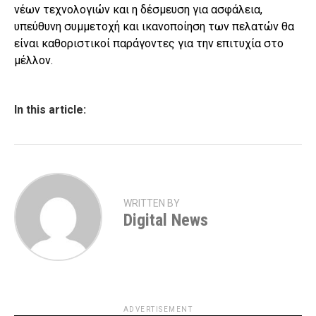
νέων τεχνολογιών και η δέσμευση για ασφάλεια,
υπεύθυνη συμμετοχή και ικανοποίηση των πελατών θα
είναι καθοριστικοί παράγοντες για την επιτυχία στο
μέλλον.
In this article:
WRITTEN BY
Digital News
ADVERTISEMENT