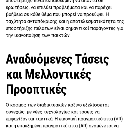
υποστήριξης είναι εκπαιδευμένη να απαντά σε
ερωτήσεις, να επιλύει προβλήματα και να παρέχει
βοήθεια σε κάθε θέμα που μπορεί να προκύψει. Η
ταχύτητα ανταπόκρισης και η αποτελεσματικότητα της
υποστήριξης πελατών είναι σημαντικοί παράγοντες για
την ικανοποίηση των παικτών.
Αναδυόμενες Τάσεις
και Μελλοντικές
Προοπτικές
Ο κόσμος των διαδικτυακών καζίνο εξελίσσεται
συνεχώς, με νέες τεχνολογίες και τάσεις να
εμφανίζονται τακτικά. Η εικονική πραγματικότητα (VR)
και η επαυξημένη πραγματικότητα (AR) αναμένεται να