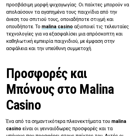
προσβάσιμη μορφή ψυχαγωγίας. Οι παίκτες μπορούν να
απολαύσουν τα αγαπημένα τους παιχνίδια από την
άνεση του σπιτιού τους, οποιαδήποτε στιγμή και
οπουδήποτε. Το
malina casino
αξιοποιεί τις τελευταίες
τεχνολογίες για να εξασφαλίσει μια απρόσκοπτη και
καθηλωτική εμπειρία παιχνιδιού, με έμφαση στην
ασφάλεια και την υπεύθυνη συμμετοχή.
Προσφορές και
Μπόνους στο Malina
Casino
Ένα από τα σημαντικότερα πλεονεκτήματα του
malina
casino
είναι οι γενναιόδωρες προσφορές και τα
μπόνους που προσφέρει στους παίκτες του. Αυτές οι