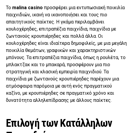
Το
malina casino
προσφέρει μια εντυπωσιακή ποικιλία
παιχνιδιών, ικανή να ικανοποιήσει και τους πιο
απαιτητικούς παίκτες. Η γκάμα περιλαμβάνει
κουλοχέρηδες, επιτραπέζια παιχνίδια, παιχνίδια με
ζωντανούς κρουπιέρηδες και πολλά άλλα. Οι
κουλοχέρηδες είναι ιδιαίτερα δημοφιλείς, με μια μεγάλη
ποικιλία θεμάτων, γραφικών και χαρακτηριστικών
μπόνους. Τα επιτραπέζια παιχνίδια, όπως η ρουλέτα, το
μπλακτζακ και το μπακαρά, προσφέρουν μια πιο
στρατηγική και κλασική εμπειρία παιχνιδιού. Τα
παιχνίδια με ζωντανούς κρουπιέρηδες παρέχουν μια
ατμόσφαιρα παρόμοια με αυτή ενός πραγματικού
καζίνο, με κρουπιέρηδες σε πραγματικό χρόνο και
δυνατότητα αλληλεπίδρασης με άλλους παίκτες.
Επιλογή των Κατάλληλων