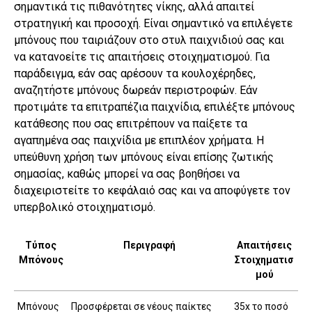
σημαντικά τις πιθανότητες νίκης, αλλά απαιτεί
στρατηγική και προσοχή. Είναι σημαντικό να επιλέγετε
μπόνους που ταιριάζουν στο στυλ παιχνιδιού σας και
να κατανοείτε τις απαιτήσεις στοιχηματισμού. Για
παράδειγμα, εάν σας αρέσουν τα κουλοχέρηδες,
αναζητήστε μπόνους δωρεάν περιστροφών. Εάν
προτιμάτε τα επιτραπέζια παιχνίδια, επιλέξτε μπόνους
κατάθεσης που σας επιτρέπουν να παίξετε τα
αγαπημένα σας παιχνίδια με επιπλέον χρήματα. Η
υπεύθυνη χρήση των μπόνους είναι επίσης ζωτικής
σημασίας, καθώς μπορεί να σας βοηθήσει να
διαχειριστείτε το κεφάλαιό σας και να αποφύγετε τον
υπερβολικό στοιχηματισμό.
Τύπος
Περιγραφή
Απαιτήσεις
Μπόνους
Στοιχηματισ
μού
Μπόνους
Προσφέρεται σε νέους παίκτες
35x το ποσό