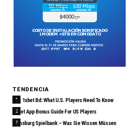
TENDENCIA
Apk 1xbet Bd: What U.S. Players Need To Know
1*bet App Bonus Guide For US Players
Flensburg Spielbank – Was Sie Wissen Müssen