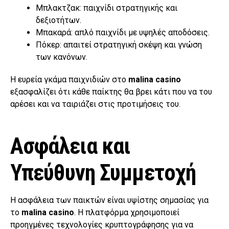
Μπλακτζακ: παιχνίδι στρατηγικής και
δεξιοτήτων.
Μπακαρά: απλό παιχνίδι με υψηλές αποδόσεις.
Πόκερ: απαιτεί στρατηγική σκέψη και γνώση
των κανόνων.
Η ευρεία γκάμα παιχνιδιών στο
malina casino
εξασφαλίζει ότι κάθε παίκτης θα βρει κάτι που να του
αρέσει και να ταιριάζει στις προτιμήσεις του.
Ασφάλεια και
Υπεύθυνη Συμμετοχή
Η ασφάλεια των παικτών είναι υψίστης σημασίας για
το
malina casino
. Η πλατφόρμα χρησιμοποιεί
προηγμένες τεχνολογίες κρυπτογράφησης για να