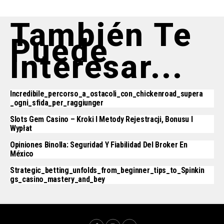
También Te
Puede
Interesar...
Incredibile_percorso_a_ostacoli_con_chickenroad_supera
_ogni_sfida_per_raggiunger
Slots Gem Casino – Kroki I Metody Rejestracji, Bonusu I
Wypłat
Opiniones Binolla: Seguridad Y Fiabilidad Del Broker En
México
Strategic_betting_unfolds_from_beginner_tips_to_Spinkin
Gs_casino_mastery_and_bey