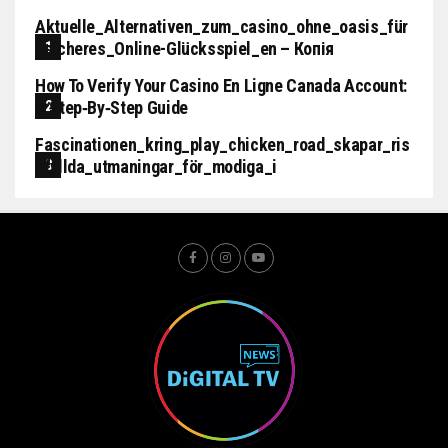
Aktuelle_Alternativen_zum_casino_ohne_oasis_für
_sicheres_Online-Glücksspiel_en – Копія
How To Verify Your Casino En Ligne Canada Account:
A Step‑by‑step Guide
Fascinationen_kring_play_chicken_road_skapar_ris
Kfyllda_utmaningar_för_modiga_i