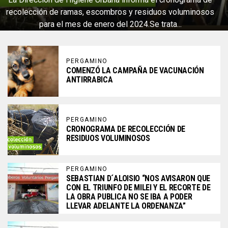
recolección de ramas, escombros y residuos voluminosos
para el mes de enero del 2024.Se trata...
PERGAMINO
COMENZÓ LA CAMPAÑA DE VACUNACIÓN
ANTIRRABICA
PERGAMINO
CRONOGRAMA DE RECOLECCIÓN DE
RESIDUOS VOLUMINOSOS
PERGAMINO
SEBASTIAN D´ALOISIO “NOS AVISARON QUE
CON EL TRIUNFO DE MILEI Y EL RECORTE DE
LA OBRA PUBLICA NO SE IBA A PODER
LLEVAR ADELANTE LA ORDENANZA”