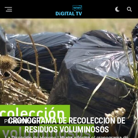
CRONOGRAMA DE RECOLECCIÓN DE
PERGAMINO
RESIDUOS VOLUMINOSOS
La Dirección de Higiene Urbana informa el cronograma de