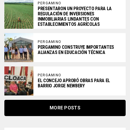
PERGAMINO
PRESENTARON UN PROYECTO PARA LA
REGULACIÓN DE INVERSIONES
INMOBILIARIAS LINDANTES CON
ESTABLECIMIENTOS AGRÍCOLAS
PERGAMINO
PERGAMINO CONSTRUYE IMPORTANTES
ALIANZAS EN EDUCACIÓN TÉCNICA
PERGAMINO
EL CONCEJO APROBÓ OBRAS PARA EL
BARRIO JORGE NEWBERY
MORE POSTS