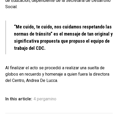
de Educación, dependiente de la Secretaría de Desarrollo
Social.
“Me cuido, te cuido, nos cuidamos respetando las
normas de tránsito” es el mensaje de tan original y
significativa propuesta que propuso el equipo de
trabajo del CDC.
Al finalizar el acto se procedió a realizar una suelta de
globos en recuerdo y homenaje a quien fuera la directora
del Centro, Andrea De Lucca.
In this article:
4 pergamino