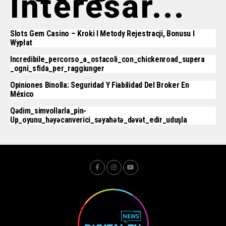
Interesar...
Slots Gem Casino – Kroki I Metody Rejestracji, Bonusu I
Wypłat
Incredibile_percorso_a_ostacoli_con_chickenroad_supera
_ogni_sfida_per_raggiunger
Opiniones Binolla: Seguridad Y Fiabilidad Del Broker En
México
Qədim_simvollarla_pin-
Up_oyunu_həyəcanverici_səyahətə_dəvət_edir_uduşla