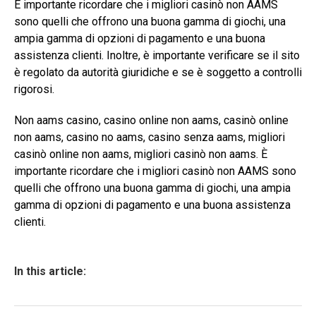
È importante ricordare che i migliori casinò non AAMS
sono quelli che offrono una buona gamma di giochi, una
ampia gamma di opzioni di pagamento e una buona
assistenza clienti. Inoltre, è importante verificare se il sito
è regolato da autorità giuridiche e se è soggetto a controlli
rigorosi.
Non aams casino, casino online non aams, casinò online
non aams, casino no aams, casino senza aams, migliori
casinò online non aams, migliori casinò non aams. È
importante ricordare che i migliori casinò non AAMS sono
quelli che offrono una buona gamma di giochi, una ampia
gamma di opzioni di pagamento e una buona assistenza
clienti.
In this article: