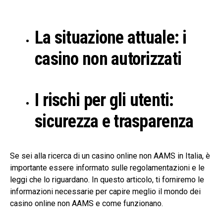
La situazione attuale: i
casino non autorizzati
I rischi per gli utenti:
sicurezza e trasparenza
Se sei alla ricerca di un casino online non AAMS in Italia, è
importante essere informato sulle regolamentazioni e le
leggi che lo riguardano. In questo articolo, ti forniremo le
informazioni necessarie per capire meglio il mondo dei
casino online non AAMS e come funzionano.