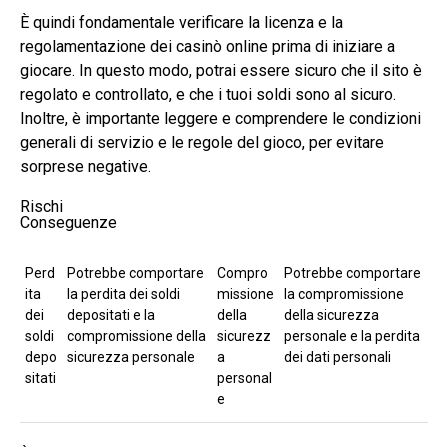
È quindi fondamentale verificare la licenza e la
regolamentazione dei casinò online prima di iniziare a
giocare. In questo modo, potrai essere sicuro che il sito è
regolato e controllato, e che i tuoi soldi sono al sicuro.
Inoltre, è importante leggere e comprendere le condizioni
generali di servizio e le regole del gioco, per evitare
sorprese negative.
Rischi
Conseguenze
Perd
Potrebbe comportare
Compro
Potrebbe comportare
ita
la perdita dei soldi
missione
la compromissione
dei
depositati e la
della
della sicurezza
soldi
compromissione della
sicurezz
personale e la perdita
depo
sicurezza personale
a
dei dati personali
sitati
personal
e