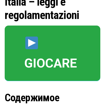
Italia – leggi e
regolamentazioni
GIOCARE
Содержимое