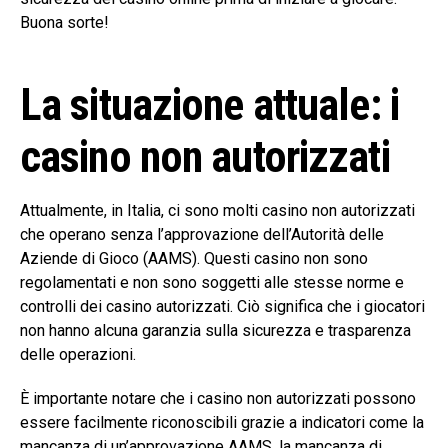
Buona sorte!
La situazione attuale: i
casino non autorizzati
Attualmente, in Italia, ci sono molti casino non autorizzati
che operano senza l’approvazione dell’Autorità delle
Aziende di Gioco (AAMS). Questi casino non sono
regolamentati e non sono soggetti alle stesse norme e
controlli dei casino autorizzati. Ciò significa che i giocatori
non hanno alcuna garanzia sulla sicurezza e trasparenza
delle operazioni.
È importante notare che i casino non autorizzati possono
essere facilmente riconoscibili grazie a indicatori come la
mancanza di un’approvazione AAMS, la mancanza di