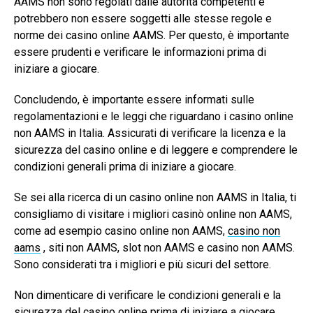
AAMS non sono regolati dalle autorità competenti e
potrebbero non essere soggetti alle stesse regole e
norme dei casino online AAMS. Per questo, è importante
essere prudenti e verificare le informazioni prima di
iniziare a giocare.
Concludendo, è importante essere informati sulle
regolamentazioni e le leggi che riguardano i casino online
non AAMS in Italia. Assicurati di verificare la licenza e la
sicurezza del casino online e di leggere e comprendere le
condizioni generali prima di iniziare a giocare.
Se sei alla ricerca di un casino online non AAMS in Italia, ti
consigliamo di visitare i migliori casinò online non AAMS,
come ad esempio casino online non AAMS,
casino non
aams
, siti non AAMS, slot non AAMS e casino non AAMS.
Sono considerati tra i migliori e più sicuri del settore.
Non dimenticare di verificare le condizioni generali e la
sicurezza del casino online prima di iniziare a giocare.