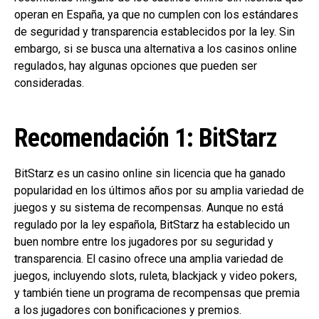
operan en España, ya que no cumplen con los estándares
de seguridad y transparencia establecidos por la ley. Sin
embargo, si se busca una alternativa a los casinos online
regulados, hay algunas opciones que pueden ser
consideradas.
Recomendación 1: BitStarz
BitStarz es un casino online sin licencia que ha ganado
popularidad en los últimos años por su amplia variedad de
juegos y su sistema de recompensas. Aunque no está
regulado por la ley española, BitStarz ha establecido un
buen nombre entre los jugadores por su seguridad y
transparencia. El casino ofrece una amplia variedad de
juegos, incluyendo slots, ruleta, blackjack y video pokers,
y también tiene un programa de recompensas que premia
a los jugadores con bonificaciones y premios.