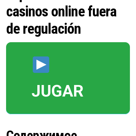
casinos online fuera
de regulación
JUGAR
Содержимое