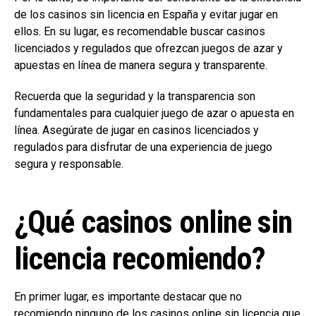
de los casinos sin licencia en España y evitar jugar en
ellos. En su lugar, es recomendable buscar casinos
licenciados y regulados que ofrezcan juegos de azar y
apuestas en línea de manera segura y transparente.
Recuerda que la seguridad y la transparencia son
fundamentales para cualquier juego de azar o apuesta en
línea. Asegúrate de jugar en casinos licenciados y
regulados para disfrutar de una experiencia de juego
segura y responsable.
¿Qué casinos online sin
licencia recomiendo?
En primer lugar, es importante destacar que no
recomiendo ninguno de los casinos online sin licencia que