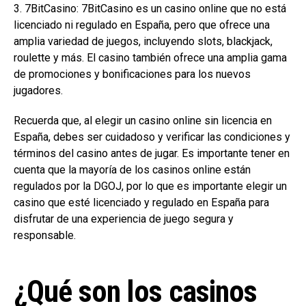
3. 7BitCasino: 7BitCasino es un casino online que no está
licenciado ni regulado en España, pero que ofrece una
amplia variedad de juegos, incluyendo slots, blackjack,
roulette y más. El casino también ofrece una amplia gama
de promociones y bonificaciones para los nuevos
jugadores.
Recuerda que, al elegir un casino online sin licencia en
España, debes ser cuidadoso y verificar las condiciones y
términos del casino antes de jugar. Es importante tener en
cuenta que la mayoría de los casinos online están
regulados por la DGOJ, por lo que es importante elegir un
casino que esté licenciado y regulado en España para
disfrutar de una experiencia de juego segura y
responsable.
¿Qué son los casinos