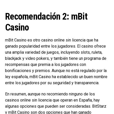
Recomendación 2: mBit
Casino
mBit Casino es otro casino online sin licencia que ha
ganado popularidad entre los jugadores. El casino ofrece
una amplia variedad de juegos, incluyendo slots, ruleta,
blackjack y video pokers, y también tiene un programa de
recompensas que premia a los jugadores con
bonificaciones y premios. Aunque no está regulado por la
ley española, mBit Casino ha establecido un buen nombre
entre los jugadores por su seguridad y transparencia.
En resumen, aunque no recomiendo ninguno de los
casinos online sin licencia que operan en España, hay
algunas opciones que pueden ser consideradas. BitStarz
y mBit Casino son dos opciones que han ganado