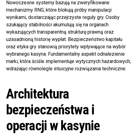
Nowoczesne systemy bazują na zweryfikowane
mechanizmy RNG, które blokują próby manipulacji
wynikami, dostarczając przejrzyste reguły gry. Osoby
szukający stabilności akumulują się na organach
wykazujących transparentną strukturę prawną oraz
uzasadnioną historię wypłat. Bezpieczeństwo kapitału
oraz etyka gry stanowią priorytety wpływające na wybór
wybranego kasyna. Fundamentalny aspekt odnalezienie
marki, która ściśle implementuje wytycznych hazardowych,
wdrażając równolegle intuicyjne rozwiązania techniczne.
Architektura
bezpieczeństwa i
operacji w kasynie