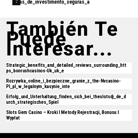
Égias_de_investimento_seguras_a
También Te
Puede
Interesar...
Strategic_benefits_and_detailed_reviews_surrounding_htt
Ps_bonrushcasinos-Uk_uk_e
Rozrywka_online_i_bezpieczne_granie_z_the-Nvcasino-
Pl_pl_w_legalnym_kasynie_inte
Erfolg_und_Unterhaltung_finden_sich_bei_theslotsdj_de_d
Urch_strategisches_Spiel
Slots Gem Casino – Kroki I Metody Rejestracji, Bonusu I
Wypłat