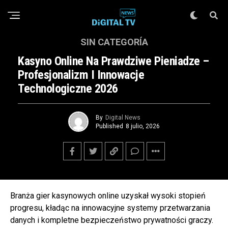
SIN CATEGORÍA
Kasyno Online Na Prawdziwe Pieniadze –
Profesjonalizm I Innowacje
Technologiczne 2026
By
Digital News
Published
8 julio, 2026
Branża gier kasynowych online uzyskał wysoki stopień
progresu, kładąc na innowacyjne systemy przetwarzania
danych i kompletne bezpieczeństwo prywatności graczy.