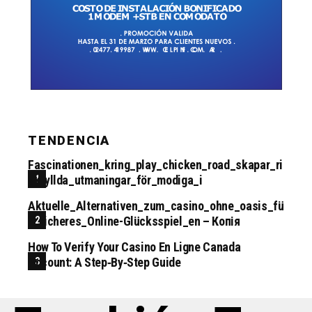
TENDENCIA
Fascinationen_kring_play_chicken_road_skapar_ri
Skfyllda_utmaningar_för_modiga_i
Aktuelle_Alternativen_zum_casino_ohne_oasis_fü
R_sicheres_Online-Glücksspiel_en – Копія
How To Verify Your Casino En Ligne Canada
Account: A Step‑by‑step Guide