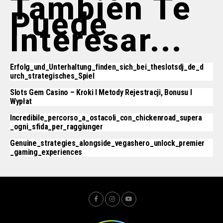
También Te
Puede
Interesar...
Erfolg_und_Unterhaltung_finden_sich_bei_theslotsdj_de_d
Urch_strategisches_Spiel
Slots Gem Casino – Kroki I Metody Rejestracji, Bonusu I
Wypłat
Incredibile_percorso_a_ostacoli_con_chickenroad_supera
_ogni_sfida_per_raggiunger
Genuine_strategies_alongside_vegashero_unlock_premier
_gaming_experiences