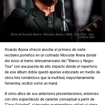
Show de Ricardo Arjona - Movistar Arena, CABA - 5/8/2022 - foto:
Cristina Sille
Ricardo Arjona ofreció anoche el primero de siete
recitales porteños en un colmado Movistar Arena donde
dio inicio al tramo latinoamericano del “Blanco y Negro
Tour” con una puesta de alto impacto donde el repertorio
de ese álbum doble quedó apenas esbozado en medio de
otros hits románticos que la multitud, mayoritariamente
femenina, recibió como un maná.
A cinco años de sus anteriores presentaciones, entonces
con otro espectáculo de carácter conceptual a partir de
“Circo Soledad”, el trovador guatemalteco utilizó el clima