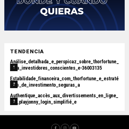
TENDENCIA
Análise_detalhada_e_perspicaz_sobre_thorfortune_
Para_investidores_conscientes_e-36003135
Estabilidade_financeira_com_thorfortune_e_estraté
Gias_de_investimento_seguras_a
Authentique_accès_aux_divertissements_en_ligne_
Via_playjonny_login_simplifié_e