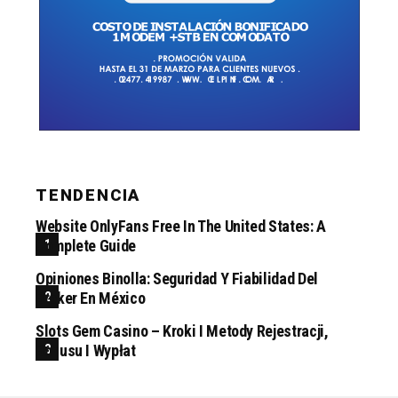
TENDENCIA
Website OnlyFans Free In The United States: A
Complete Guide
Opiniones Binolla: Seguridad Y Fiabilidad Del
Broker En México
Slots Gem Casino – Kroki I Metody Rejestracji,
Bonusu I Wypłat