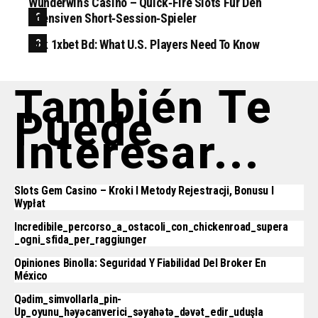
Wunderwins Casino – Quick‑Fire Slots Für Den
Intensiven Short‑Session‑Spieler
Apk 1xbet Bd: What U.S. Players Need To Know
También Te
Puede
Interesar...
Slots Gem Casino – Kroki I Metody Rejestracji, Bonusu I
Wypłat
Incredibile_percorso_a_ostacoli_con_chickenroad_supera
_ogni_sfida_per_raggiunger
Opiniones Binolla: Seguridad Y Fiabilidad Del Broker En
México
Qədim_simvollarla_pin-
Up_oyunu_həyəcanverici_səyahətə_dəvət_edir_uduşla