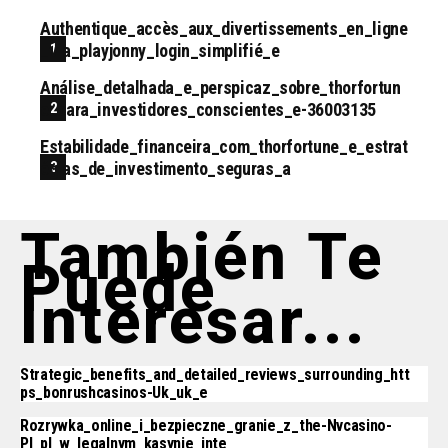
Authentique_accès_aux_divertissements_en_ligne
_via_playjonny_login_simplifié_e
Análise_detalhada_e_perspicaz_sobre_thorfortun
E_para_investidores_conscientes_e-36003135
Estabilidade_financeira_com_thorfortune_e_estrat
Égias_de_investimento_seguras_a
También Te
Puede
Interesar...
Strategic_benefits_and_detailed_reviews_surrounding_htt
Ps_bonrushcasinos-Uk_uk_e
Rozrywka_online_i_bezpieczne_granie_z_the-Nvcasino-
Pl_pl_w_legalnym_kasynie_inte