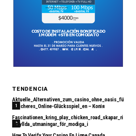
TENDENCIA
Aktuelle_Alternativen_zum_casino_ohne_oasis_fü
R_sicheres_Online-Glücksspiel_en – Копія
Fascinationen_kring_play_chicken_road_skapar_ri
Skfyllda_utmaningar_för_modiga_i
How To Verify Your Casino En Ligne Canada