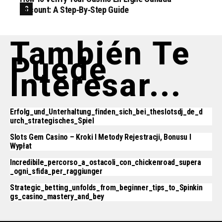
Account: A Step‑by‑step Guide
También Te
Puede
Interesar...
Erfolg_und_Unterhaltung_finden_sich_bei_theslotsdj_de_d
Urch_strategisches_Spiel
Slots Gem Casino – Kroki I Metody Rejestracji, Bonusu I
Wypłat
Incredibile_percorso_a_ostacoli_con_chickenroad_supera
_ogni_sfida_per_raggiunger
Strategic_betting_unfolds_from_beginner_tips_to_Spinkin
Gs_casino_mastery_and_bey