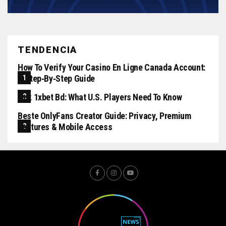
TENDENCIA
How To Verify Your Casino En Ligne Canada Account:
A Step‑by‑step Guide
Apk 1xbet Bd: What U.S. Players Need To Know
Beste OnlyFans Creator Guide: Privacy, Premium
Features & Mobile Access