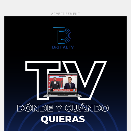
ADVERTISEMENT