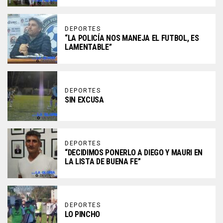
DEPORTES
“LA POLICÍA NOS MANEJA EL FUTBOL, ES
LAMENTABLE”
DEPORTES
SIN EXCUSA
DEPORTES
“DECIDIMOS PONERLO A DIEGO Y MAURI EN
LA LISTA DE BUENA FE”
DEPORTES
LO PINCHO