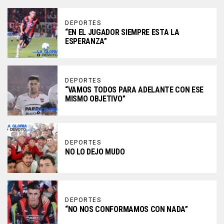
DEPORTES
“EN EL JUGADOR SIEMPRE ESTA LA
ESPERANZA”
DEPORTES
“VAMOS TODOS PARA ADELANTE CON ESE
MISMO OBJETIVO”
DEPORTES
NO LO DEJO MUDO
DEPORTES
“NO NOS CONFORMAMOS CON NADA”