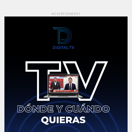
ADVERTISEMENT