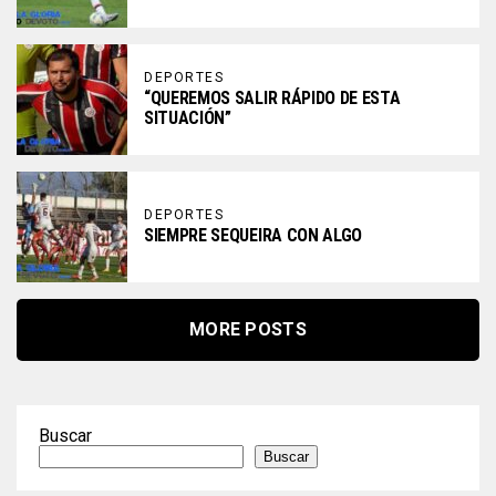
DEPORTES
“QUEREMOS SALIR RÁPIDO DE ESTA
SITUACIÓN”
DEPORTES
SIEMPRE SEQUEIRA CON ALGO
MORE POSTS
Buscar
Buscar