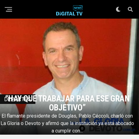
“HAY QUE TRABAJAR PARA ESE GRAN
DEPORTES
OBJETIVO”
El flamante presidente de Douglas, Pablo Céccoli, charló con
La Gloria o Devoto y afirmó que la institución ya está abocado
a cumplir con...