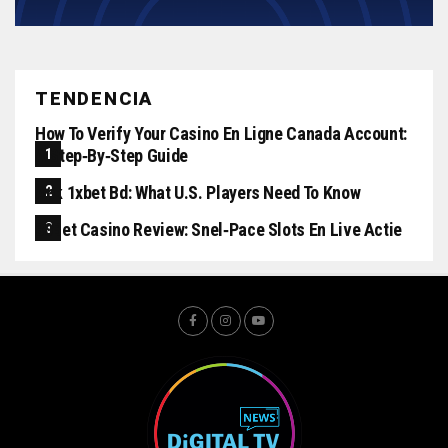
TENDENCIA
How To Verify Your Casino En Ligne Canada Account:
A Step‑by‑step Guide
Apk 1xbet Bd: What U.S. Players Need To Know
30Bet Casino Review: Snel‑Pace Slots En Live Actie