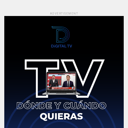
ADVERTISEMENT