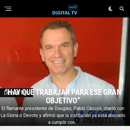
“HAY QUE TRABAJAR PARA ESE GRAN
DEPORTES
OBJETIVO”
El flamante presidente de Douglas, Pablo Céccoli, charló con
La Gloria o Devoto y afirmó que la institución ya está abocado
a cumplir con...